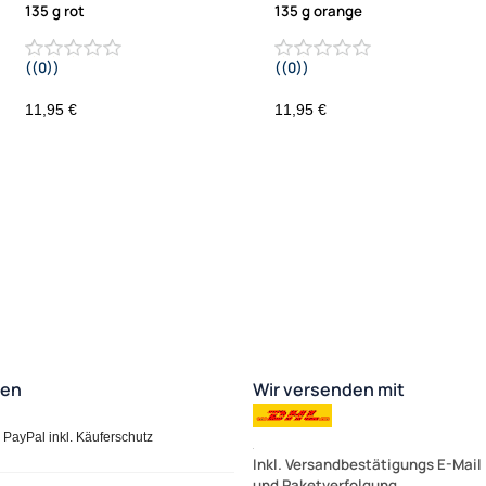
135 g rot
135 g orange
((0))
((0))
11,95 €
11,95 €
ten
Wir versenden mit
PayPal inkl. Käuferschutz
Inkl. Versandbestätigungs E-Mail
und Paketverfolgung