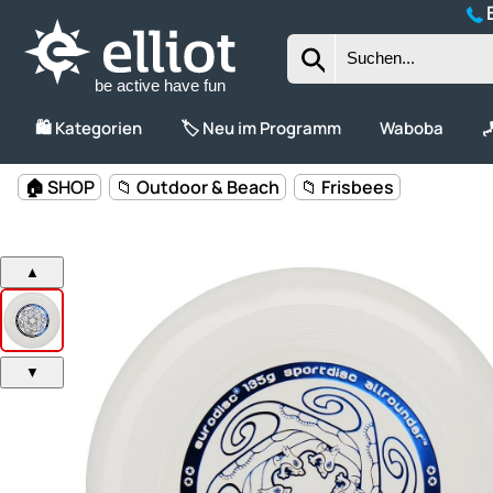
B
be active have fun
🛍️ Kategorien
🏷️ Neu im Programm
Waboba

🏠 SHOP
📁 Outdoor & Beach
📁 Frisbees
▲
▼