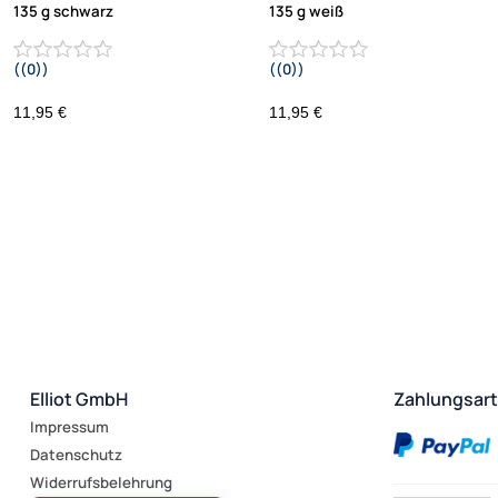
135 g schwarz
135 g weiß
((0))
((0))
11,95 €
11,95 €
Elliot GmbH
Zahlungsar
Impressum
Datenschutz
Widerrufsbelehrung