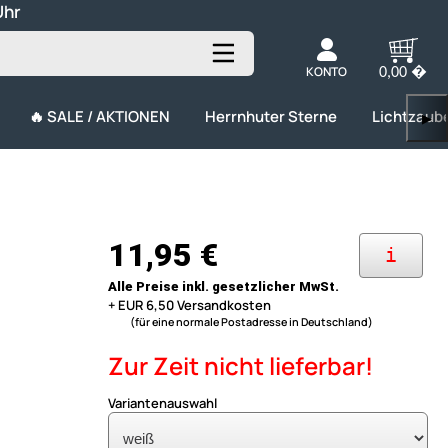
Uhr
KONTO
0,00 �
🔥 SALE / AKTIONEN
Herrnhuter Sterne
Lichtzaub
▶
11,95 €
i
Alle Preise inkl. gesetzlicher MwSt.
+ EUR 6,50 Versandkosten
(für eine normale Postadresse in Deutschland)
Zur Zeit nicht lieferbar!
Variantenauswahl