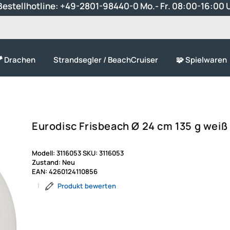
estellhotline:
+49-2801-98440-0
Mo.- Fr. 08:00-16:00 
 Drachen
Strandsegler / BeachCruiser
🧩 Spielwaren
Eurodisc Frisbeach Ø 24 cm 135 g weiß
Modell:
3116053
SKU:
3116053
Zustand:
Neu
EAN:
4260124110856
|
Produkt bewerten