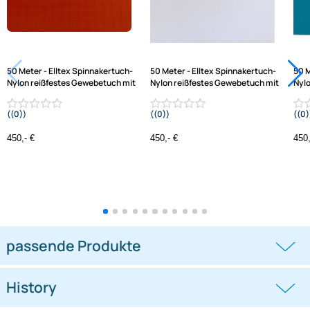
Varianten: Elltex Spinnakertuch-Nylon, reißfestes
Gewebetuch, mit Ripstop
50 Meter - Elltex Spinnakertuch-
50 Meter - Elltex Spinnakertuch-
Nylon reißfestes Gewebetuch mit
Nylon reißfestes Gewebetuch mi
((0))
((0))
Ripstop 150 cm breit orange 021C PU-
Ripstop 150 cm breit white V01 PU-