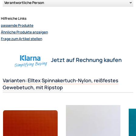
Diverse Farben erhältlich. Farbabweichungen durch unterschiedliche
Bildschirmauflösungen möglich! Auf Wunsch senden wir Ihnen auch
gerne einen Musterstreifen.
Elliot GmbH
Impressum
Datenschutz
Herstellerinformationen
Widerrufsbelehrung
↩ Vertrag widerrufen
Verantwortliche Person
AGB
Kontakt
Hilfreiche Links
Service
passende Produkte
Preisliste
Ähnliche Produkte anzeigen
Versandkosten
Frage zum Artikel stellen
Zahlungsarten
Wir versenden mit
Jetzt auf Rechnung kaufen
Unsere Leistungen