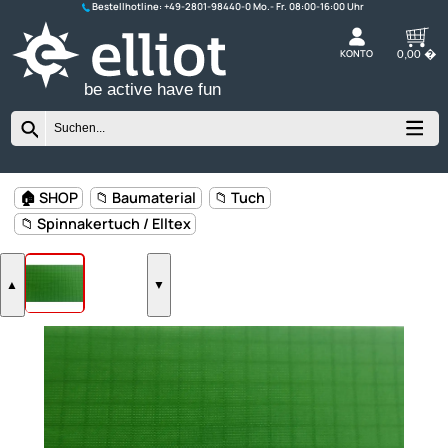
Bestellhotline:
+49-2801-98440-0
K
be active have fun
🏠 SHOP
📁 Baumaterial
📁 Tuch
📁 Spinnakertuch / Elltex
▲
▼