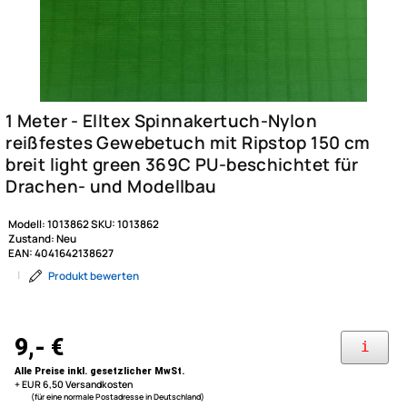
Modell:
1013862
SKU:
1013862
Zustand:
Neu
EAN:
4041642138627
|
Produkt bewerten