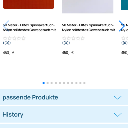
Varianten: Elltex Spinnakertuch-Nylon, reißfestes
Gewebetuch, mit Ripstop
50 Meter - Elltex Spinnakertuch-
50 Meter - Elltex Spinnakertuch-
Nylon reißfestes Gewebetuch mit
Nylon reißfestes Gewebetuch mi
((0))
((0))
Ripstop 150 cm breit orange 021C PU-
Ripstop 150 cm breit white V01 PU-
beschichtet für Drachen- und
beschichtet für Drachen- und