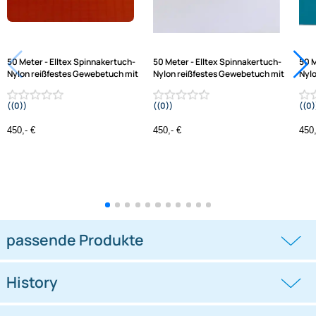
Varianten: Elltex Spinnakertuch-Nylon, reißfestes
Gewebetuch, mit Ripstop
50 Meter - Elltex Spinnakertuch-
50 Meter - Elltex Spinnakertuch-
Nylon reißfestes Gewebetuch mit
Nylon reißfestes Gewebetuch mi
((0))
((0))
Ripstop 150 cm breit orange 021C PU-
Ripstop 150 cm breit white V01 PU-
beschichtet für Drachen- und
beschichtet für Drachen- und