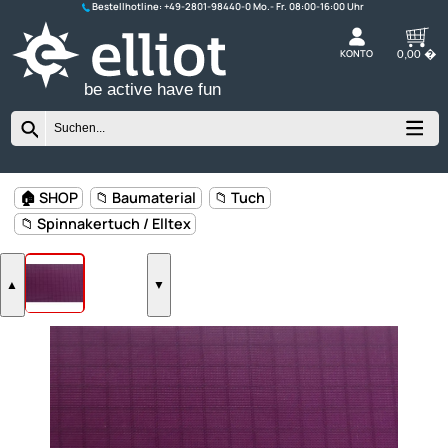
Bestellhotline:
+49-2801-98440-0
K
be active have fun
🏠 SHOP
📁 Baumaterial
📁 Tuch
📁 Spinnakertuch / Elltex
▲
▼