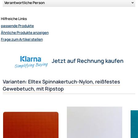
Diverse Farben erhältlich. Farbabweichungen durch unterschiedliche
Bildschirmauflösungen möglich! Auf Wunsch senden wir Ihnen auch
gerne einen Musterstreifen.
Elliot GmbH
Impressum
Datenschutz
Herstellerinformationen
Widerrufsbelehrung
↩ Vertrag widerrufen
Verantwortliche Person
AGB
Kontakt
Hilfreiche Links
Service
passende Produkte
Preisliste
Ähnliche Produkte anzeigen
Versandkosten
Frage zum Artikel stellen
Zahlungsarten
Wir versenden mit
Jetzt auf Rechnung kaufen
Unsere Leistungen