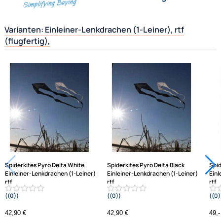
Datenschutz
Widerrufsbelehrung
Hilfreiche Links
↩ Vertrag widerrufen
passende Produkte
Ähnliche Produkte anzeigen
AGB
Frage zum Artikel stellen
Kontakt
Service
Preisliste
Jetzt auf Rechnung kaufen
Versandkosten
Zahlungsarten
Wir versenden mit
Varianten: Einleiner-Lenkdrachen (1-Leiner), rtf
Unsere Leistungen
(flugfertig),