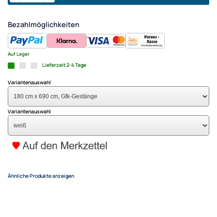
Lenkdrachen (1-Leiner) rtf (f
x 690 cm Gfk-Gestänge weiß
42,90 €
Alle Preise inkl. gesetzlicher MwSt.
+ EUR 6,50 Versandkosten
(für eine normale Postadresse in Deutschland)
In den Warenkorb
-
+
Bezahlmöglichkeiten
Auf Lager
Lieferzeit 2-4 Tage
Variantenauswahl