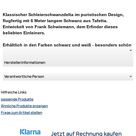
Variantenauswahl
Klassischer Schleierschwanzdelta im puristischen Design
Ähnliche Produkte anzeigen
flugfertig mit 6 Meter langem Schwanz aus Tafetta.
Entwickelt von Frank Schwiemann, dem Erfinder dieses
beliebten Einleiners.
Erhältlich in den Farben schwarz und weiß - besonders 
fliegen sie als Duo!
Herstellerinformationen
Elliot GmbH
Verantwortliche Person
Impressum