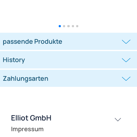
Spiderkites Pyro Delta White
Spiderkites Pyro Delta Black
Einleiner-Lenkdrachen (1-Leiner)
Einleiner-Lenkdrachen (1-Leiner)
rtf
rtf
((0))
((0))
(flugfertig) 180 cm x 690 cm Gfk-
(flugfertig) 180 cm x 690 cm Gfk-
Gestänge weiß
Gestänge schwarz
42,90 €
42,90 €
passende Produkte