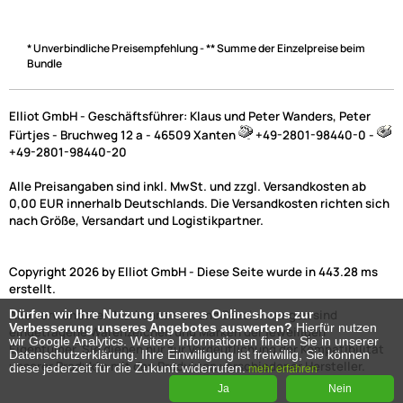
* Unverbindliche Preisempfehlung - ** Summe der Einzelpreise beim
Bundle
Elliot GmbH - Geschäftsführer: Klaus und Peter Wanders, Peter
Fürtjes - Bruchweg 12 a - 46509 Xanten
+49-2801-98440-0 -
+49-2801-98440-20
Alle Preisangaben sind inkl. MwSt. und zzgl. Versandkosten ab
0,00 EUR innerhalb Deutschlands. Die Versandkosten richten sich
nach Größe, Versandart und Logistikpartner.
Copyright 2026 by Elliot GmbH - Diese Seite wurde in 443.28 ms
erstellt.
Dürfen wir Ihre Nutzung unseres Onlineshops zur
Alle verwendeten Markennamen und Bezeichnungen sind
Verbesserung unseres Angebotes auswerten?
Hierfür nutzen
eingetragene Warenzeichen und Marken der jeweiligen
wir Google Analytics. Weitere Informationen finden Sie in unserer
Eigentümer. Sie dienen nur zur Verdeutlichung der Kompatibilität
Datenschutzerklärung. Ihre Einwilligung ist freiwillig, Sie können
unserer Produkte mit den Produkten verschiedener Hersteller.
diese jederzeit für die Zukunft widerrufen.
mehr erfahren
Ja
Nein