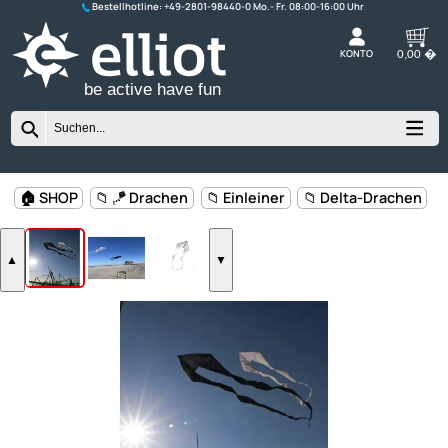
Bestellhotline:
+49-2801-98440-0
K
be active have fun
🏠 SHOP
📁 🪁 Drachen
📁 Einleiner
📁 Delta-Drac
▲
▼