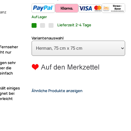
wanz
Auf Lager
Lieferzeit 2-4 Tage
Variantenauswahl
 Fernseher
cht nur
agen sehr
ber die
einfach
ält einiges
Ähnliche Produkte anzeigen
gnet bei
rleicht