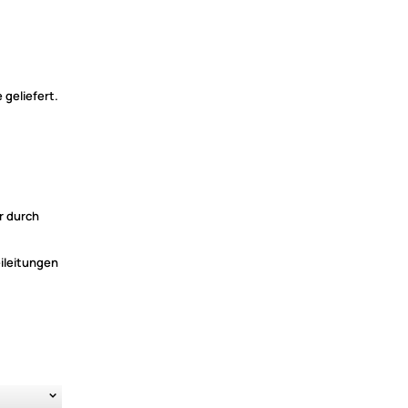
 geliefert.
r durch
ileitungen