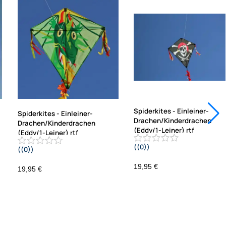
Spiderkites - Einleiner-
Spiderkites - Einleiner-
Drachen/Kinderdrachen
Drachen/Kinderdrachen
(Eddy/1-Leiner) rtf
(Eddy/1-Leiner) rtf
((0))
((0))
(flugfertig) Jolly Roger Pirat 75 c
(flugfertig) Herman 75 cm x 75 cm
75 cm bunt
bunt
19,95 €
19,95 €