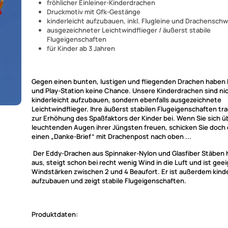
fröhlicher Einleiner-Kinderdrachen
Druckmotiv mit Gfk-Gestänge
kinderleicht aufzubauen, inkl. Flugleine und Drachensch
ausgezeichneter Leichtwindflieger / äußerst stabile
Flugeigenschaften
für Kinder ab 3 Jahren
Gegen einen bunten, lustigen und fliegenden Drachen haben
und Play-Station keine Chance. Unsere Kinderdrachen sind ni
kinderleicht aufzubauen, sondern ebenfalls ausgezeichnete
Leichtwindflieger. Ihre äußerst stabilen Flugeigenschaften tr
zur Erhöhung des Spaßfaktors der Kinder bei. Wenn Sie sich ü
leuchtenden Augen ihrer Jüngsten freuen, schicken Sie doch 
einen „Danke-Brief“ mit Drachenpost nach oben ...
Der Eddy-Drachen aus Spinnaker-Nylon und Glasfiber Stäben h
aus, steigt schon bei recht wenig Wind in die Luft und ist geei
Windstärken zwischen 2 und 4 Beaufort. Er ist außerdem kinde
aufzubauen und zeigt stabile Flugeigenschaften.
Produktdaten: