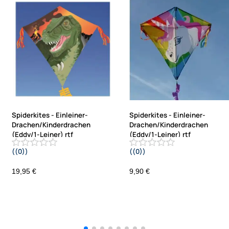
Spiderkites - Einleiner-
Spiderkites - Einleiner-
Drachen/Kinderdrachen
Drachen/Kinderdrachen
(Eddy/1-Leiner) rtf
(Eddy/1-Leiner) rtf
((0))
((0))
(flugfertig) Tyranno Drache 75 cm x
(flugfertig) Einhorn Mini Drachen
75 cm bunt
50 cm x 50 cm bunt
19,95 €
9,90 €