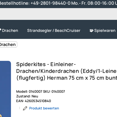
estellhotline:
+49-2801-98440-0
Mo.- Fr. 08:00-16:00 
 Drachen
Strandsegler / BeachCruiser
🧩 Spielwaren
Drachen
Spiderkites - Einleiner-
Drachen/Kinderdrachen (Eddy/1-Leiner
(flugfertig) Herman 75 cm x 75 cm bun
Modell:
0140007
SKU:
0140007
Zustand:
Neu
EAN:
4260534510840
|
Produkt bewerten