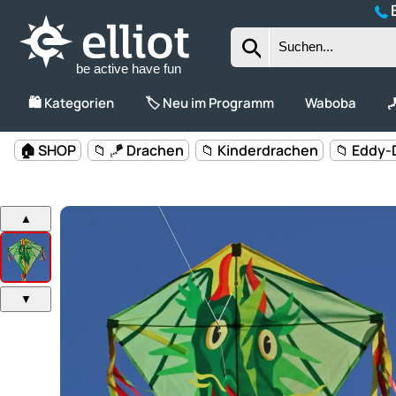
B
be active have fun
🛍️ Kategorien
🏷️ Neu im Programm
Waboba

🏠 SHOP
📁 🪁 Drachen
📁 Kinderdrachen
📁 Eddy-
▲
▼