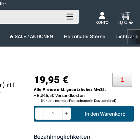
Uhr
KONTO
0,00 �
🔥 SALE / AKTIONEN
Herrnhuter Sterne
Lichtzaub
▶
19,95 €
i
) rtf
Alle Preise inkl. gesetzlicher MwSt.
t
+ EUR 6,50 Versandkosten
(für eine normale Postadresse in Deutschland)
In den Warenkorb
-
+
Bezahlmöglichkeiten