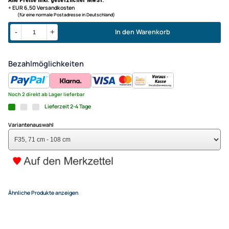
inkl. Drachenschwänze, Griff und Leine
X-Kites Rare Air - Einleiner-
für Kinder ab 8 Jahren
Drachen/Kinderdrachen (1-Lei
(flugfertig) F35 71 cm - 108 c
16,95 €
Alle Preise inkl. gesetzlicher MwSt.
+ EUR 6,50 Versandkosten
(für eine normale Postadresse in Deutschland)
In den Warenkorb
-
+
Bezahlmöglichkeiten
Noch 2 direkt ab Lager lieferbar