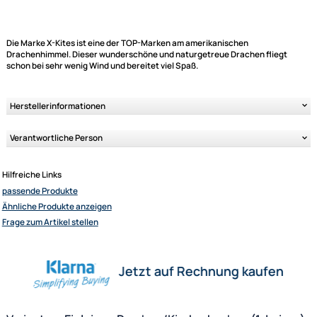
Lieferzeit 2-4 Tage
Variantenauswahl
Die Marke X-Kites ist eine der TOP-Marken am amerikanischen
Ähnliche Produkte anzeigen
Drachenhimmel. Dieser wunderschöne und naturgetreue Drachen flieg
schon bei sehr wenig Wind und bereitet viel Spaß.
Herstellerinformationen
Elliot GmbH
Verantwortliche Person
Impressum
Datenschutz
Hilfreiche Links
Widerrufsbelehrung