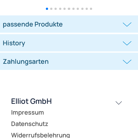
Spiderkites Drache Wilma
Spiderkites Milan Einleiner-
Einleiner-
Drachen/Kinderdrachen (1-
Drachen/Kinderdrachen (1-
Leiner) rtf
Leiner)
((0))
((0))
rtf (flugfertig) 140 cm x 118 cm Gfk-
(flugfertig) 150 cm x 75 cm Gfk-
Gestänge bunt
Gestänge braun/weiß/schwarz
22,95 €
24,95 €
passende Produkte
History