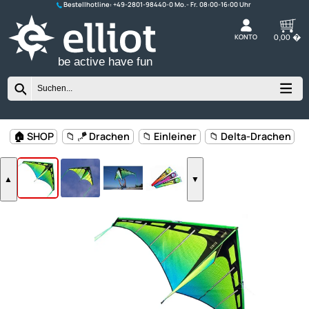
Bestellhotline:
+49-2801-98440-0
K
be active have fun
🏠 SHOP
📁 🪁 Drachen
📁 Einleiner
📁 Delta-Drac
▲
▼