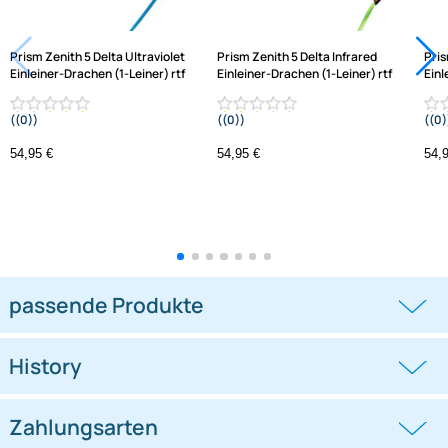
Varianten: Einleiner-Drachen (1-Leiner), rtf (flugfer
Prism Zenith 5 Delta Ultraviolet
Prism Zenith 5 Delta Infrared
Einleiner-Drachen (1-Leiner) rtf
Einleiner-Drachen (1-Leiner) rtf
((0))
((0))
(flugfertig) 162 cm x 94 cm Gfk-
(flugfertig) 162 cm x 94 cm Gfk-
Gestänge hellblau/blau/lila
Gestänge rot/orange/gelb
54,95 €
54,95 €