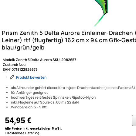
Modell:
Zenith 5 Delta Aurora
SKU:
2082657
Zustand:
Neu
EAN:
0718122826575
|
Produkt bewerten
als Allrounder gehört dieser Kite in jede Drachentasche (kleines 
für Anfänger geeignet
hochwertiges reißfestes Spinnaker/Ripstop-Nylon
Prism Zenith 5 Delta Aurora E
inkl. Flugleine auf Spule ca. 60 m / 22 daN
Windbereich: 2 - 5 Bft.