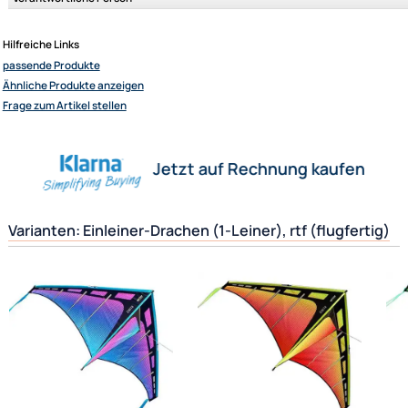
Elliot GmbH
Impressum
Datenschutz
Widerrufsbelehrung
Herstellerinformationen
↩ Vertrag widerrufen
Verantwortliche Person
AGB
Kontakt
Hilfreiche Links
Service
Preisliste
passende Produkte
Versandkosten
Ähnliche Produkte anzeigen
Frage zum Artikel stellen
Zahlungsarten
Wir versenden mit
Unsere Leistungen
Jetzt auf Rechnung kaufen