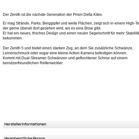
Variantenauswahl
Ähnliche Produkte anzeigen
Der Zenith ist die nächste Generation der Prism Delta Kites.
Er mag Strände, Parks, Berggipfel und weite Flächen, zeigt sich in eine
der gerne überall dort gesehen wird, wo es eine Brise gibt.
Er hat ein neues, frisches Design und einen neuen Segelschnitt für mehr 
bekommen.
Der Zenith 5 und bietet einen starken Zug, an dem Sie zusätzliche Schw
Leinenschmuck oder sogar eine kleine Action-Kamera befestigen könne
Kommt mit Dual-Streamer-Schwänzen und geflochtener Schnur auf ein
benutzerfreundlichen Reifenwickler.