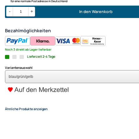
Leiner) rtf (flugfertig) 162 
blau/grün/gelb
54,95 €
Alle Preise inkl. gesetzlicher MwSt.
+ Kostenlose Lieferung
für eine normale Postadresse in Deutschland
In den Warenkor
-
+
Bezahlmöglichkeiten
Noch 3 direkt ab Lager lieferbar
Lieferzeit 2-4 Tage