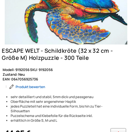
Modell:
9192056
SKU:
9192056
Zustand:
Neu
EAN:
0647056925736
|
Produkt bewerten
sehr detailliert und stabil, 5mm dick und passgenau
Oberfläche mit sehr angenehmer Haptik