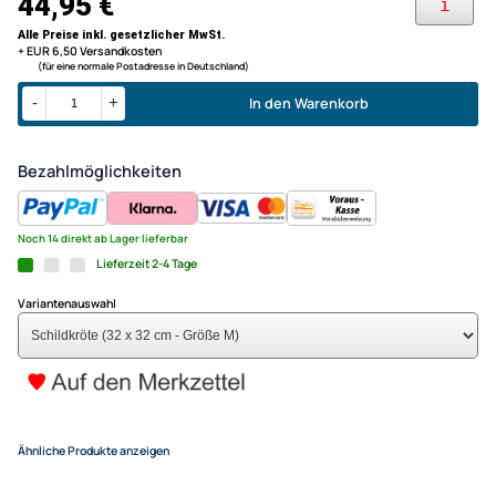
jedes Puzzleteil hat eine individuelle Form, bis hin zu Tier-
Silhouetten
Puzzelschema und Klebefolie für die Rückseite inkl.
erhältlich in Größe S, M und L
ESCAPE WELT - Schildkröte (3
Größe M) Holzpuzzle - 300 Tei
44,95 €
Alle Preise inkl. gesetzlicher MwSt.
+ EUR 6,50 Versandkosten
(für eine normale Postadresse in Deutschland)
In den Warenkorb
-
+
Bezahlmöglichkeiten