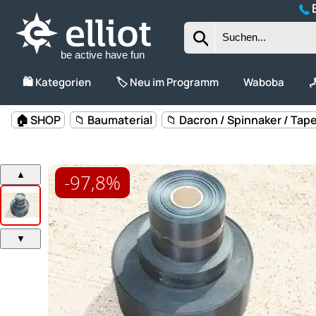
B
be active have fun
🛍️ Kategorien
🏷️ Neu im Programm
Waboba

-97,8%
🏠 SHOP
📁 Baumaterial
📁 Dacron / Spinnaker / Tap
▲
▼