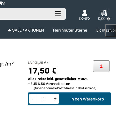
Uhr
KONTO
0,00 �
🔥 SALE / AKTIONEN
Herrnhuter Sterne
Lichtzaub
▶
gr./m²
UVP 31,25 € *
i
17,50 €
Alle Preise inkl. gesetzlicher MwSt.
+ EUR 6,50 Versandkosten
(für eine normale Postadresse in Deutschland)
In den Warenkorb
-
+