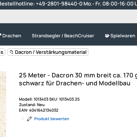
estellhotline:
+49-2801-98440-0
Mo.- Fr. 08:00-16:00 
 Drachen
Strandsegler / BeachCruiser
🧩 Spielwaren
es
📁 Dacron / Verstärkungsmaterial
25 Meter - Dacron 30 mm breit ca. 170 
schwarz für Drachen- und Modellbau
Modell:
1013403
SKU:
1013403.25
Zustand:
Neu
EAN:
4041642134032
|
Produkt bewerten