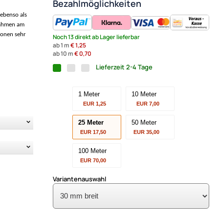
Bezahlmöglichkeiten
 ebenso als
fnahmen am
ionen sehr
Noch 13 direkt ab Lager lieferbar
ab 1 m
€ 1,25
ab 10 m
€ 0,70
Lieferzeit 2-4 Tage
1 Meter
10 Meter
EUR 1,25
EUR 7,00
25 Meter
50 Meter
EUR 17,50
EUR 35,00
100 Meter
EUR 70,00
Variantenauswahl