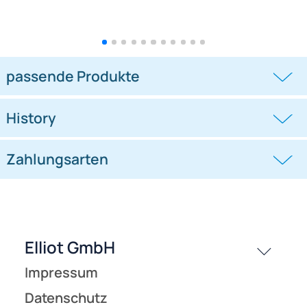
5 Stück - Cfk-Rohr
Cfk-Rohr (Kohlefaserrohr
(Kohlefaserrohr Carbonrohr)
Carbonrohr) 6 mm x 5 mm
8 mm x 6 mm 200 cm
100 cm schwarz für
((0))
((0))
schwarz für Drachen- und Modellbau
Drachen- und Modellbau Basteln
Basteln Montagen Messebau
Montagen Messebau Industrie
110,50 €
UVP 4,70 € *
ab 2,87 €
Industrie Haushalt
Haushalt
(€ 11,05 / m)
(€ 2,87 / m)
passende Produkte
History