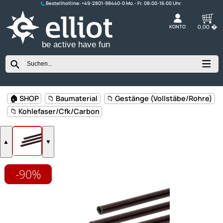
Bestellhotline:
+49-2801-98440-0
K
be active have fun
-90%
🏠 SHOP
📁 Baumaterial
📁 Gestänge (Vollstäbe/Ro
📁 Kohlefaser/Cfk/Carbon
▲
▼